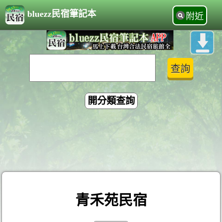
bluezz民宿筆記本
附近
開分類查詢
青禾苑民宿