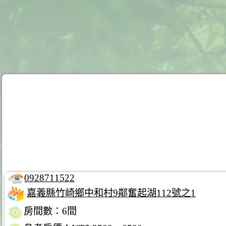
0928711522
嘉義縣竹崎鄉中和村9鄰奮起湖112號之1
房間數：6間