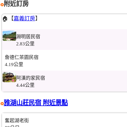
附近訂房
🏠【
嘉義訂房
】
淵明居民宿
2.83公里
詹德仁茶園民宿
4.19公里
阿漢的家民宿
4.44公里
雅湖山莊民宿 附近景點
奮起湖老街