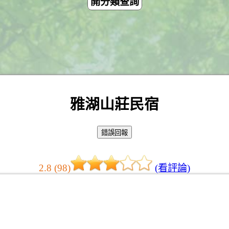
開分類查詢
雅湖山莊民宿
2.8 (98)
(看評論)