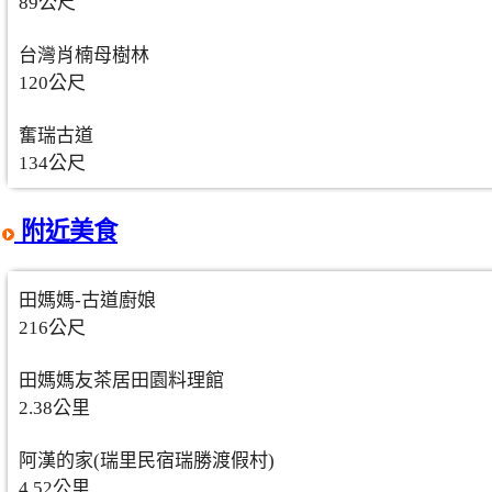
89公尺
台灣肖楠母樹林
120公尺
奮瑞古道
134公尺
附近美食
田媽媽-古道廚娘
216公尺
田媽媽友茶居田園料理館
2.38公里
阿漢的家(瑞里民宿瑞勝渡假村)
4.52公里