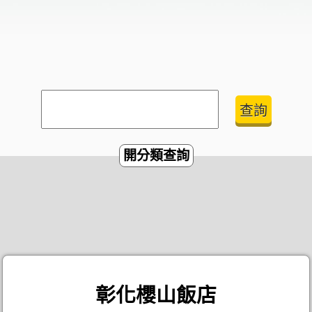
開分類查詢
彰化櫻山飯店