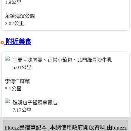
1.9公里
永鎮海濱公園
2.02公里
附近美食
宜蘭蒜味肉羹、正常小籠包、北門綠豆沙牛乳
5.01公里
李傳仁麻糬
5.1公里
礁溪包子饅頭專賣店
7.17公里
bluezz民宿筆記本
,本網使用政府開放資料,由bluezz