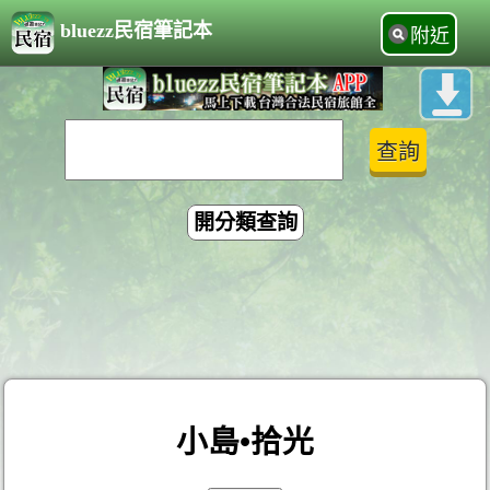
bluezz民宿筆記本
附近
開分類查詢
小島•拾光