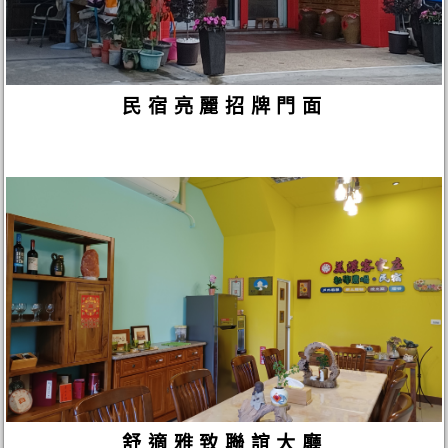
民宿亮麗招牌門面
舒適雅致聯誼大廳