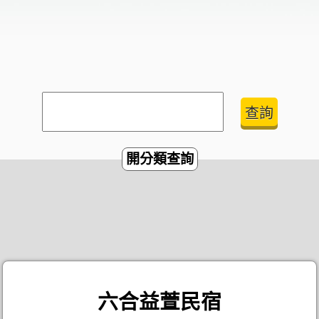
開分類查詢
六合益萱民宿