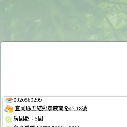
0920569299
宜蘭縣五結鄉孝威南路45-18號
房間數：5間