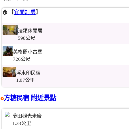
🏠【
宜蘭訂房
】
法頌休閒居
598公尺
英格蘭小古堡
726公尺
浮水印民宿
1.07公里
方糖民宿 附近景點
夢田觀光米廠
1.33公里