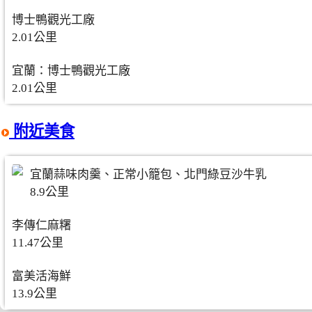
博士鴨觀光工廠
2.01公里
宜蘭：博士鴨觀光工廠
2.01公里
附近美食
宜蘭蒜味肉羹、正常小籠包、北門綠豆沙牛乳
8.9公里
李傳仁麻糬
11.47公里
富美活海鮮
13.9公里