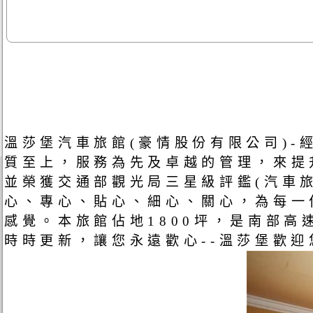
溫莎堡汽車旅館(豪情股份有限公司)
質至上，服務為先及卓越的管理，來提
並榮獲交通部觀光局三星級評鑑(汽車
心、專心、貼心、細心、關心，為每一
感覺。本旅館佔地1800坪，是南部
時時更新，讓您永遠歡心--溫莎堡歡迎