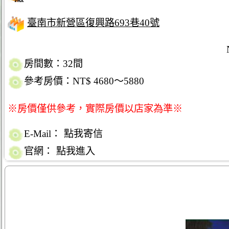
臺南市新營區復興路693巷40號
房間數：32間
參考房價：NT$ 4680～5880
※房價僅供參考，實際房價以店家為準※
E-Mail：
點我寄信
官網：
點我進入