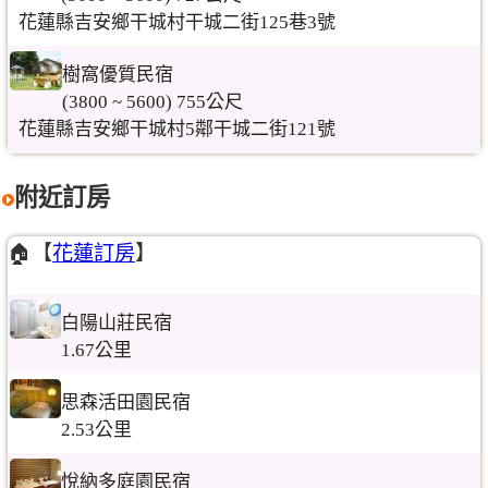
花蓮縣吉安鄉干城村干城二街125巷3號
樹窩優質民宿
(3800 ~ 5600) 755公尺
花蓮縣吉安鄉干城村5鄰干城二街121號
附近訂房
🏠【
花蓮訂房
】
白陽山莊民宿
1.67公里
思森活田園民宿
2.53公里
悅納多庭園民宿