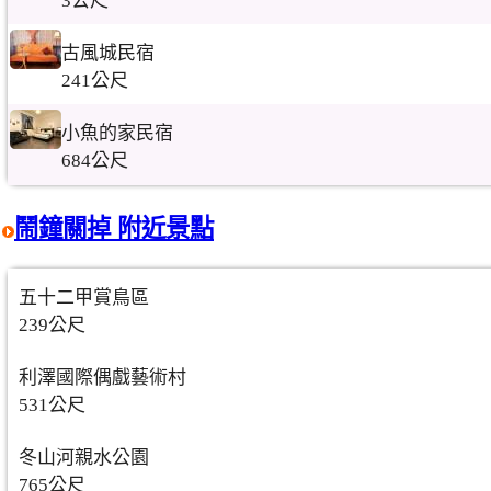
3公尺
古風城民宿
241公尺
小魚的家民宿
684公尺
鬧鐘關掉 附近景點
五十二甲賞鳥區
239公尺
利澤國際偶戲藝術村
531公尺
冬山河親水公園
765公尺