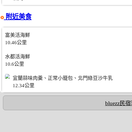
附近美食
富美活海鮮
10.46公里
水都活海鮮
10.6公里
宜蘭蒜味肉羹、正常小籠包、北門綠豆沙牛乳
12.34公里
bluezz