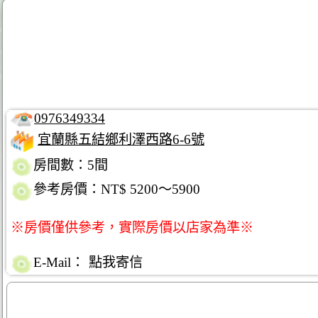
0976349334
宜蘭縣五結鄉利澤西路6-6號
房間數：5間
參考房價：NT$ 5200～5900
※房價僅供參考，實際房價以店家為準※
E-Mail：
點我寄信