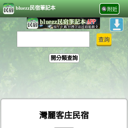
bluezz民宿筆記本
附近
開分類查詢
灣麗客庄民宿