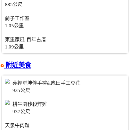
885公尺
藺子工作室
1.05公里
東里家風-百年古厝
1.09公里
附近美食
苑裡垂坤伴手禮&嵐田手工豆花
935公尺
耕牛園秒殺炸雞
937公尺
天泉牛肉麵