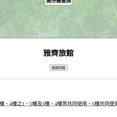
開分類查詢
雅齊旅館
4樓、4樓之1、5樓及3樓、4樓等共同使用、5樓共同使