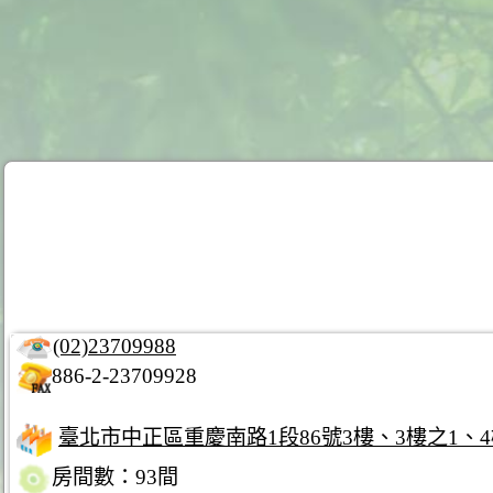
(02)23709988
886-2-23709928
臺北市中正區重慶南路1段86號3樓、3樓之1、
房間數：93間