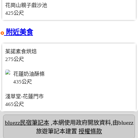
花崗山親子戲沙池
425公尺
附近美食
茱諾素食烘焙
275公尺
花蓮奶油酥條
435公尺
淺草堂-花蓮門市
465公尺
bluezz民宿筆記本
,本網使用政府開放資料,由bluezz
旅遊筆記本建置
授權條款