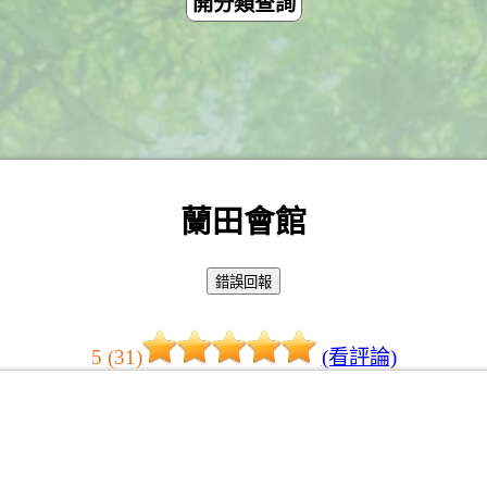
開分類查詢
蘭田會館
5 (31)
(看評論)