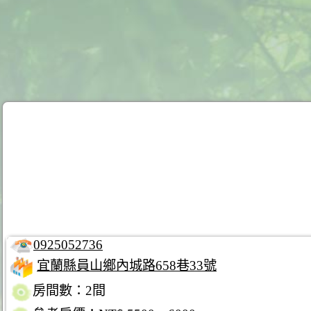
0925052736
宜蘭縣員山鄉內城路658巷33號
房間數：2間