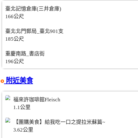
臺北記憶倉庫(三井倉庫)
166公尺
臺北北門郵局_臺北901支
185公尺
重慶南路_書店街
196公尺
附近美食
福來許珈琲館Fleisch
1.1公里
【團購美食】給我吃一口之提拉米蘇篇~
3.62公里