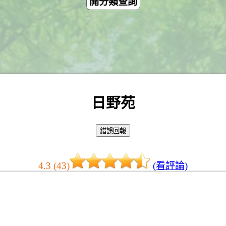
開分類查詢
日野苑
4.3 (43)
(看評論)