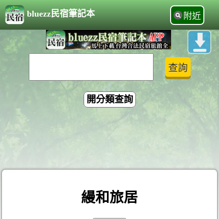
bluezz民宿筆記本
附近
開分類查詢
縵和旅居