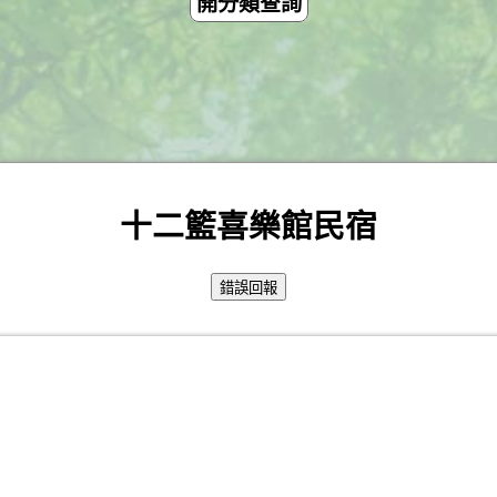
開分類查詢
十二籃喜樂館民宿