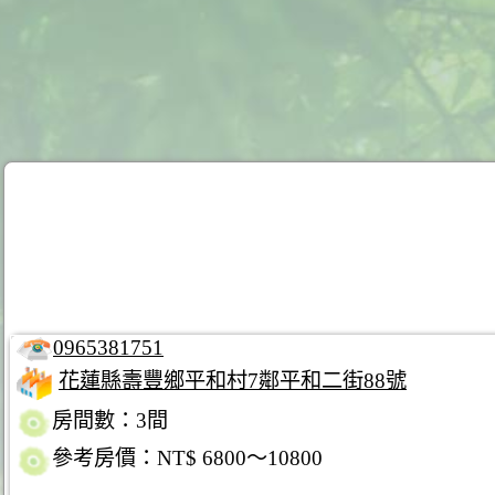
0965381751
花蓮縣壽豐鄉平和村7鄰平和二街88號
房間數：3間
參考房價：NT$ 6800～10800