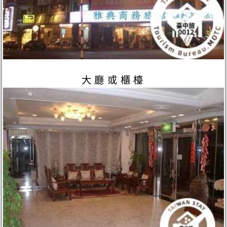
大廳或櫃檯