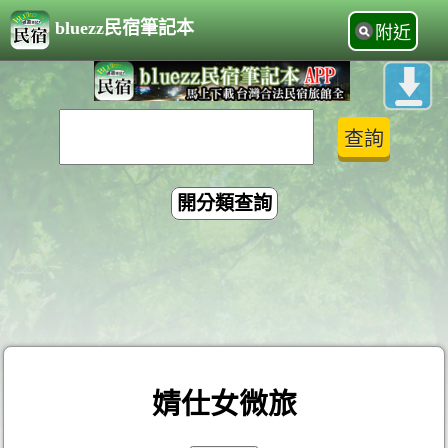
bluezz民宿筆記本
附近
開分類查詢
婧仕女微旅