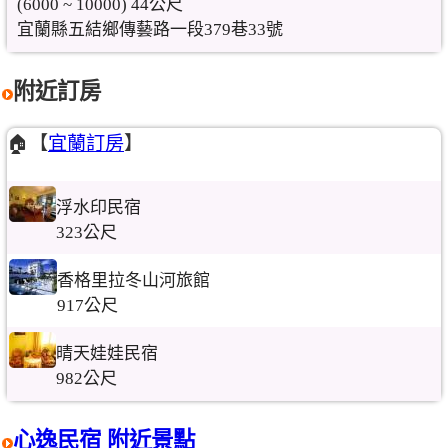
(6000 ~ 10000) 44公尺
宜蘭縣五結鄉傳藝路一段379巷33號
附近訂房
🏠【
宜蘭訂房
】
浮水印民宿
323公尺
香格里拉冬山河旅館
917公尺
晴天娃娃民宿
982公尺
心逸民宿 附近景點