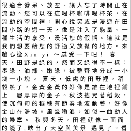
很適合發呆、放空、讓人忘了時間正在
流動。您可以在這喝杯咖啡喝杯茶，在
流動的空間裡，開心說笑或是漫遊在田
間小路的過一天，像是注入了能量、一
種生活的享受，漫活您的假期。這就是
我們想要給您的舒適又放鬆的地方。來
趟心逸Xin yi ～感受一下吧！ 春
天，田野是綠的，然而又綠得不一樣：
墨綠、油綠、嫩綠，被整齊地分成一小
塊一小塊。 夏天，低處的田野裡，稻
穀熟了，金黃金黃的好像是誰在地裡鋪
上一層厚厚的金子。秋波搖晃著稻穀，
使沉甸甸的稻穗有節奏地波動著，好像
金山在滑坡。風聲稻浪，如似一曲動人
的樂章。 秋與冬天，田裡就像一面面
的鏡子,映出了天空與美景 遇見了。看