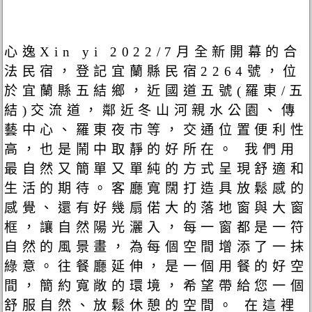
心逸Xin yi 2022/7月全新開幕的合
法民宿，登記宜蘭縣民宿2264號，位
於宜蘭縣五結鄉，近國道五號(羅東/五
結)交流道，鄰近冬山河親水公園、傳
藝中心、羅東夜市等，交通位置便利性
高，也是鬧中取靜的好所在。 我們用
最自然又簡單又單純的方式呈現舒適和
生活的期待。客廳寬闊打造具放鬆感的
感覺、還有好幾扇偌大的落地窗與大窗
框，讓自然陽光灑入，每一窗都是一符
自然的風景畫，為每個空間增添了一抹
綠意。往餐廳延伸，是一個用餐的好空
間，簡約寬敞的環境，希望帶給您一個
舒服自然、放鬆休憩的空間。 在這裡