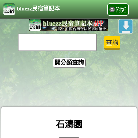
bluezz民宿筆記本
附近
開分類查詢
石濤園