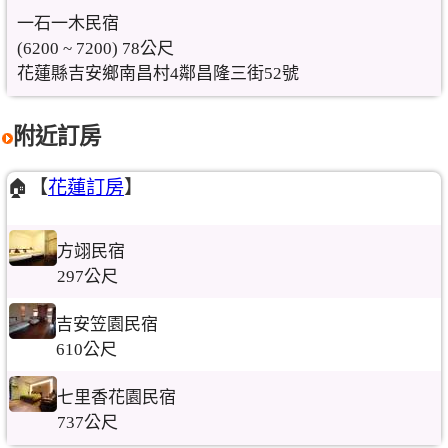
一石一木民宿
(6200 ~ 7200) 78公尺
花蓮縣吉安鄉南昌村4鄰昌隆三街52號
附近訂房
🏠【
花蓮訂房
】
方翊民宿
297公尺
吉安笠園民宿
610公尺
七里香花園民宿
737公尺