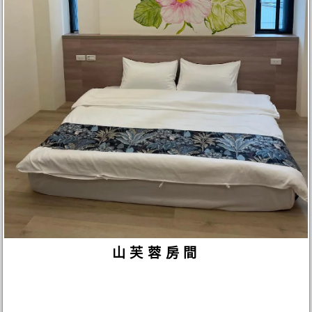
山芙蓉房間