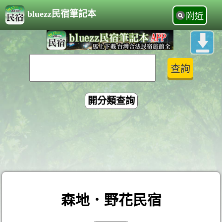
bluezz民宿筆記本
附近
開分類查詢
森地．野花民宿