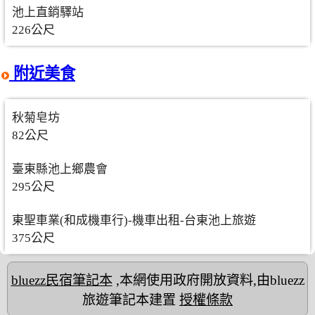
池上直銷驛站
226公尺
附近美食
秋菊皂坊
82公尺
臺東縣池上鄉農會
295公尺
東聖車業(和成機車行)-機車出租-台東池上旅遊
375公尺
bluezz民宿筆記本
,本網使用政府開放資料,由bluezz
旅遊筆記本建置
授權條款