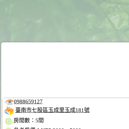
0988659127
臺南市七股區玉成里玉成181號
房間數：5間