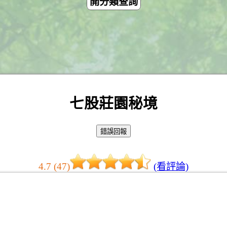
開分類查詢
七股莊園秘境
4.7 (47)
(看評論)