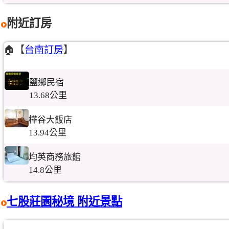
附近訂房
🏠【
台南訂房
】
鹽鄉民宿
13.68公里
樺谷大飯店
13.94公里
均英商務旅館
14.8公里
七股莊園秘境 附近景點