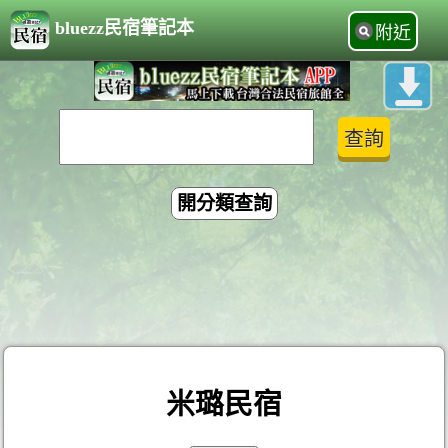
bluezz民宿筆記本
附近
開分類查詢
米璐民宿