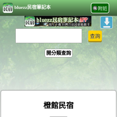
bluezz民宿筆記本
附近
開分類查詢
橙館民宿