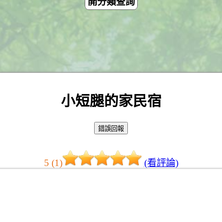
開分類查詢
小短腿的家民宿
5 (1)
(看評論)