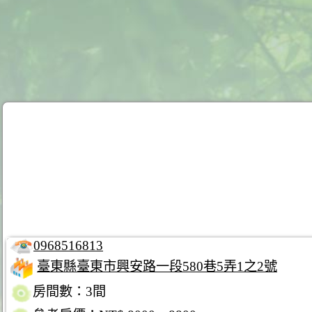
0968516813
臺東縣臺東市興安路一段580巷5弄1之2號
房間數：3間