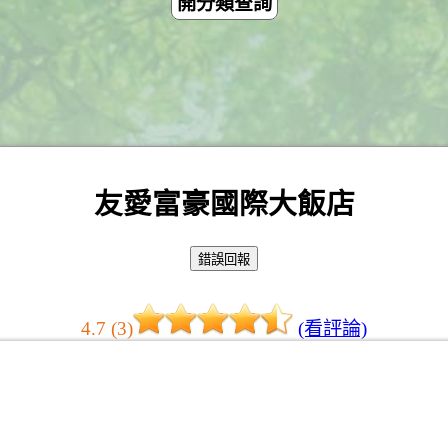
開分類查詢
友愛富豪國際大飯店
4.7 (3)
(看評論)