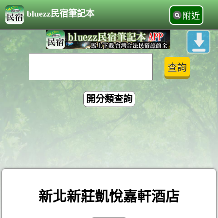
bluezz民宿筆記本
附近
開分類查詢
新北新莊凱悅嘉軒酒店