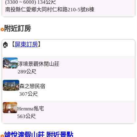
(3300 ~ 6000) 134公尺
南投縣仁愛鄉大同村仁和路210-5號B棟
附近訂房
🏠【
屏東訂房
】
淳境景觀休閒山莊
289公尺
森之戀民宿
307公尺
Hemma俬宅
563公尺
竣悅渡假山莊 附近景點