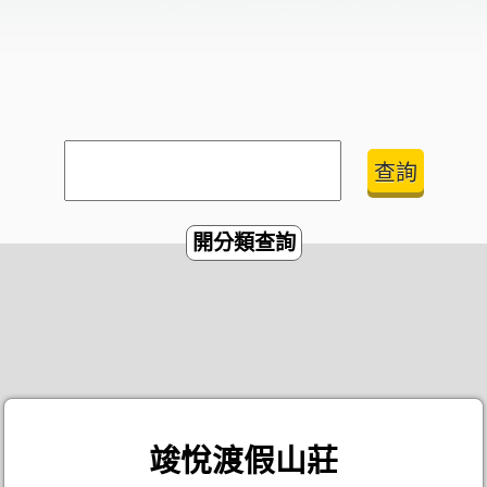
開分類查詢
竣悅渡假山莊