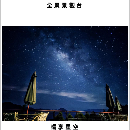
全景景觀台
暢享星空