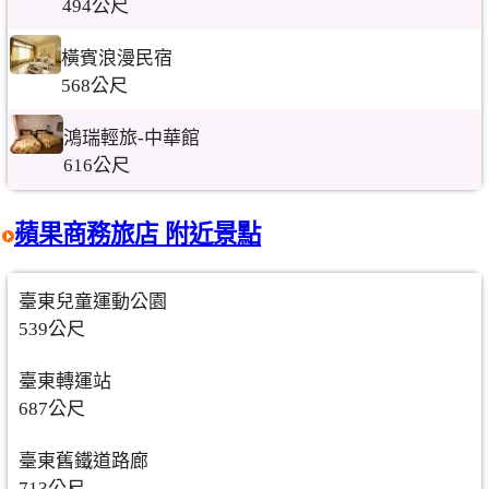
494公尺
橫賓浪漫民宿
568公尺
鴻瑞輕旅-中華館
616公尺
蘋果商務旅店 附近景點
臺東兒童運動公園
539公尺
臺東轉運站
687公尺
臺東舊鐵道路廊
713公尺