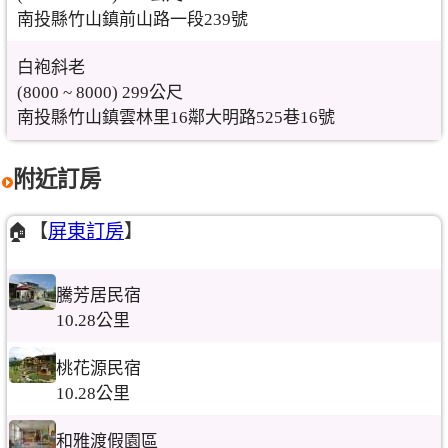
南投縣竹山鎮前山路一段239號
白袍斜老
(8000 ~ 8000) 299公尺
南投縣竹山鎮雲林里16鄰大明路525巷16號
附近訂房
🏠【
屏東訂房
】
騰芳居民宿
10.28公里
桃花源民宿
10.28公里
和雅渡假園區