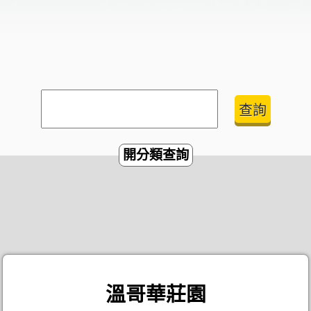
開分類查詢
溫哥華莊園