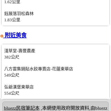
1.62公里
鈺展落羽松森林
1.83公里
附近美食
淺草堂-壽豐農產
382公尺
八方雲集鍋貼水餃專賣店-花蓮東華店
549公尺
弘爺漢堡東華店
554公尺
bluezz民宿筆記本
,本網使用政府開放資料,由bluezz