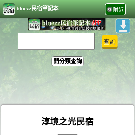
bluezz民宿筆記本
附近
開分類查詢
淳境之光民宿