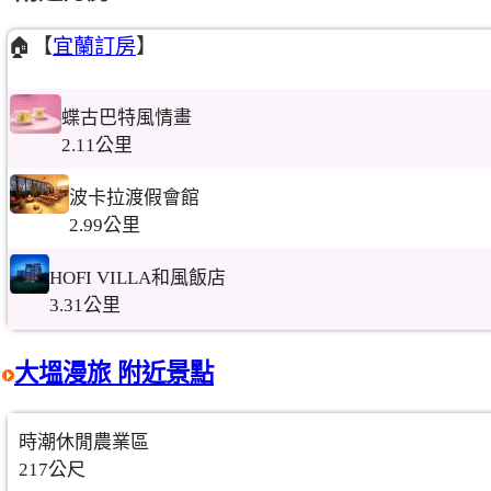
🏠【
宜蘭訂房
】
蝶古巴特風情畫
2.11公里
波卡拉渡假會館
2.99公里
HOFI VILLA和風飯店
3.31公里
大塭漫旅 附近景點
時潮休閒農業區
217公尺