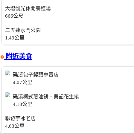
大塭觀光休閒養殖場
666公尺
二五連水門公園
1.49公里
附近美食
礁溪包子饅頭專賣店
4.07公里
礁溪柯式蔥油餅、吳記花生捲
4.18公里
聯發芋冰老店
4.63公里