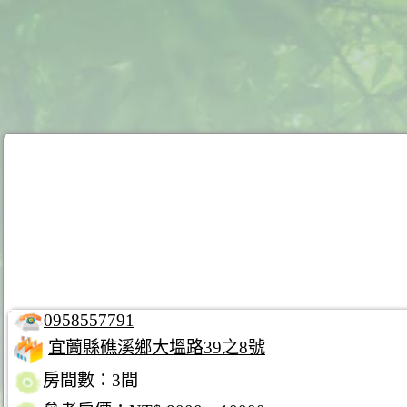
0958557791
宜蘭縣礁溪鄉大塭路39之8號
房間數：3間