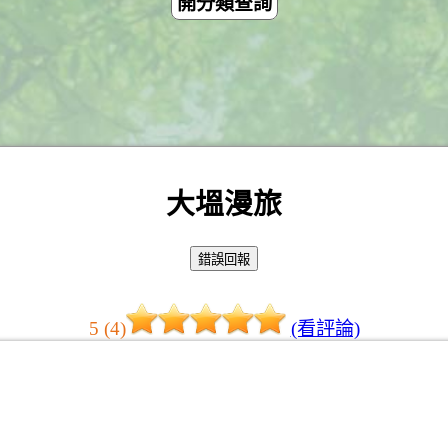
開分類查詢
大塭漫旅
5 (4)
(看評論)