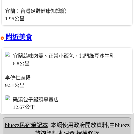
宜蘭：台灣足鞋健康知識館
1.95公里
附近美食
宜蘭蒜味肉羹、正常小籠包、北門綠豆沙牛乳
6.8公里
李傳仁麻糬
9.51公里
礁溪包子饅頭專賣店
12.67公里
bluezz民宿筆記本
,本網使用政府開放資料,由bluezz
旅遊筆記本建置
授權條款