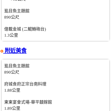
虱目魚主題館
890公尺
億載金城 (二鯤鯓砲台)
1.3公里
附近美食
虱目魚主題館
890公尺
府城食府正宗台南料理
1.88公里
東東宴會式場-華平囍嫁館
1.89公里