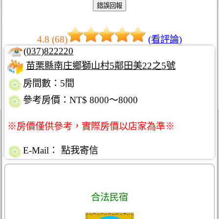
4.8 (68)
(看評論)
(037)822220
苗栗縣南庄鄉獅山村5鄰田美22之5號
房間數：5間
參考房價：NT$ 8000～8000
※房價僅供參考，實際房價以店家為準※
E-Mail：
點我寄信
合法民宿