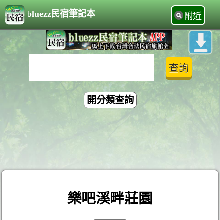
bluezz民宿筆記本
附近
開分類查詢
樂吧溪畔莊園