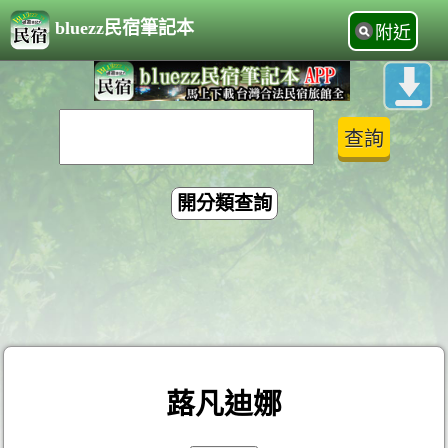
bluezz民宿筆記本
附近
開分類查詢
蕗凡迪娜