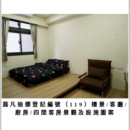
蕗凡迪娜登記編號（119）樓景/客廳/
廚房/四間客房景觀及設施圖案