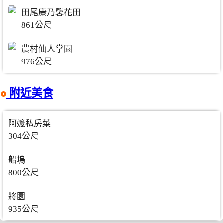
田尾康乃馨花田
861公尺
農村仙人掌園
976公尺
附近美食
阿嬤私房菜
304公尺
船塢
800公尺
將園
935公尺