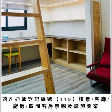
蕗凡迪娜登記編號（119）樓景/客廳/
廚房/四間客房景觀及設施圖案