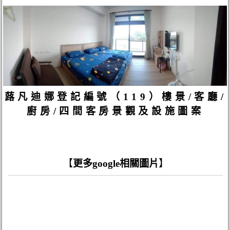
蕗凡迪娜登記編號（119）樓景/客廳/
廚房/四間客房景觀及設施圖案
【
更多google相關圖片
】