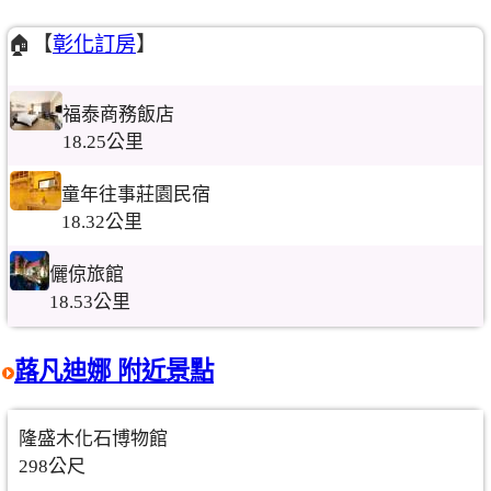
🏠【
彰化訂房
】
福泰商務飯店
18.25公里
童年往事莊園民宿
18.32公里
儷倞旅館
18.53公里
蕗凡迪娜 附近景點
隆盛木化石博物館
298公尺