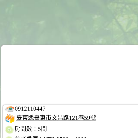
0912110447
臺東縣臺東市文昌路121巷59號
房間數：5間