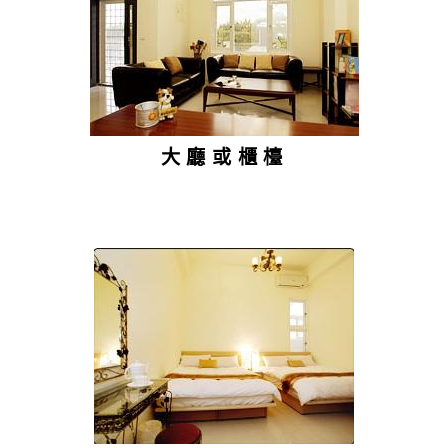
大廳或櫃檯