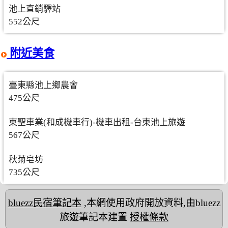
池上直銷驛站
552公尺
附近美食
臺東縣池上鄉農會
475公尺
東聖車業(和成機車行)-機車出租-台東池上旅遊
567公尺
秋菊皂坊
735公尺
bluezz民宿筆記本
,本網使用政府開放資料,由bluezz
旅遊筆記本建置
授權條款