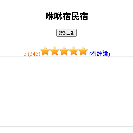
咻咻宿民宿
5 (345)
(看評論)