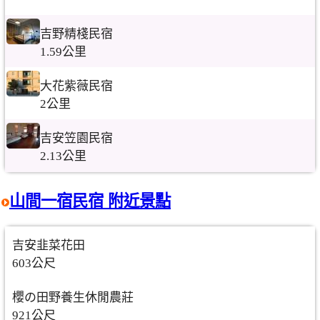
吉野精棧民宿
1.59公里
大花紫薇民宿
2公里
吉安笠園民宿
2.13公里
山間一宿民宿 附近景點
吉安韭菜花田
603公尺
櫻の田野養生休閒農莊
921公尺