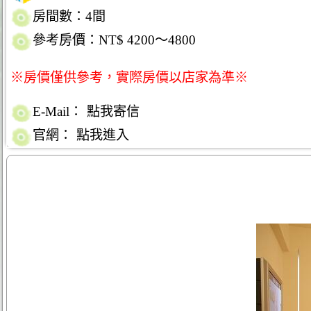
房間數：4間
參考房價：NT$ 4200～4800
※房價僅供參考，實際房價以店家為準※
E-Mail：
點我寄信
官網：
點我進入