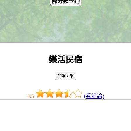
開分類查詢
樂活民宿
3.6
(看評論)