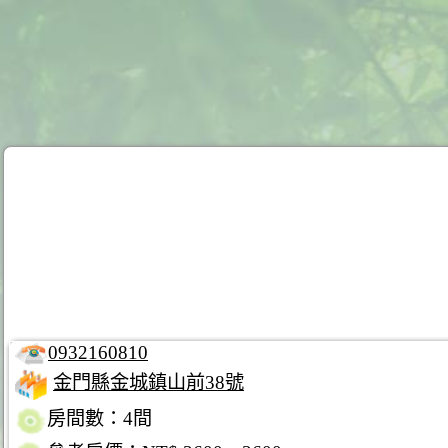
0932160810
金門縣金城鎮山前38號
房間數：4間