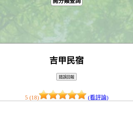
開分類查詢
吉甲民宿
5 (18)
(看評論)