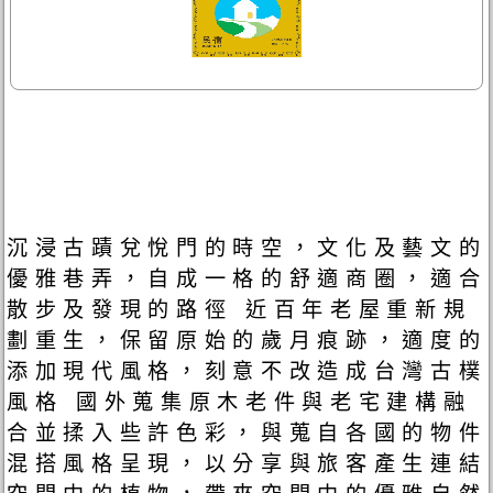
沉浸古蹟兌悅門的時空，文化及藝文的
優雅巷弄，自成一格的舒適商圈，適合
散步及發現的路徑 近百年老屋重新規
劃重生，保留原始的歲月痕跡，適度的
添加現代風格，刻意不改造成台灣古樸
風格 國外蒐集原木老件與老宅建構融
合並揉入些許色彩，與蒐自各國的物件
混搭風格呈現，以分享與旅客產生連結