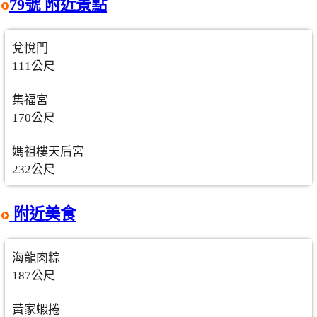
79號 附近景點
兌悅門
111公尺
集福宮
170公尺
媽祖樓天后宮
232公尺
附近美食
海龍肉粽
187公尺
黃家蝦捲