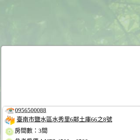
0956500088
臺南市鹽水區水秀里6鄰土庫66之8號
房間數：3間