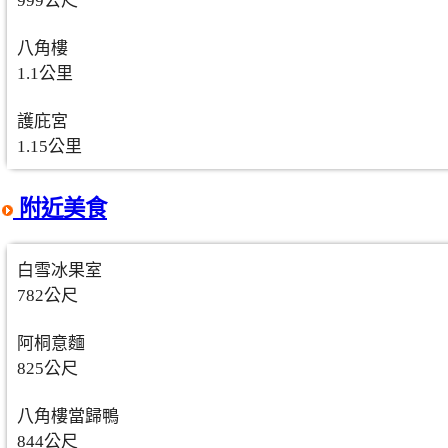
999公尺
八角樓
1.1公里
護庇宮
1.15公里
附近美食
白雪冰果室
782公尺
阿桐意麵
825公尺
八角樓當歸鴨
844公尺