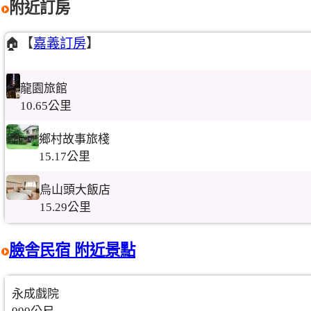
附近訂房
🏠【
嘉義訂房
】
龍園旅館
10.65公里
鄉村故事旅棧
15.17公里
烏山頭大飯店
15.29公里
臉舎民宿 附近景點
永成戲院