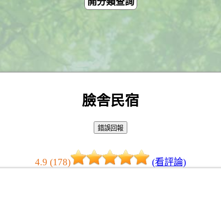
開分類查詢
臉舎民宿
4.9 (178)
(看評論)