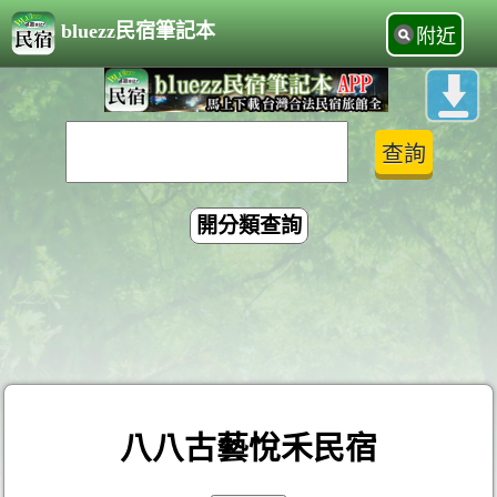
bluezz民宿筆記本
附近
開分類查詢
八八古藝悅禾民宿