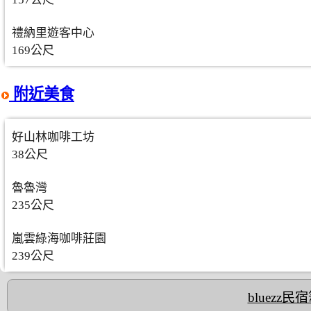
禮納里遊客中心
169公尺
附近美食
好山林咖啡工坊
38公尺
魯魯灣
235公尺
嵐雲綠海咖啡莊園
239公尺
bluezz