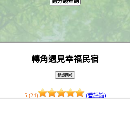
開分類查詢
轉角遇見幸福民宿
5 (24)
(看評論)