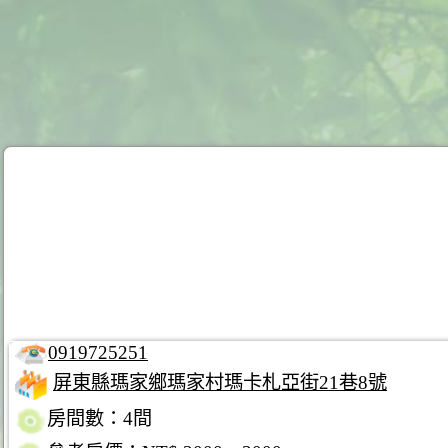
0919725251
屏東縣瑪家鄉瑪家村瑪卡札亞街21巷8號
房間數：4間