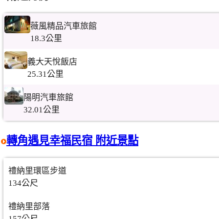
薇風精品汽車旅館
18.3公里
義大天悅飯店
25.31公里
陽明汽車旅館
32.01公里
轉角遇見幸福民宿 附近景點
禮納里環區步道
134公尺
禮納里部落
157公尺