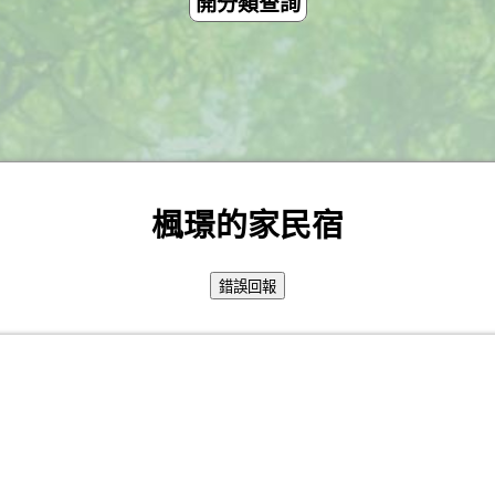
開分類查詢
楓璟的家民宿