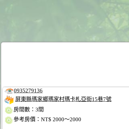
0935279136
屏東縣瑪家鄉瑪家村瑪卡札亞街15巷7號
房間數：3間
參考房價：NT$ 2000～2000