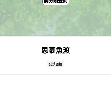
開分類查詢
思慕魚渡