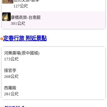
信然文旅-首學
127公尺
康橋商旅-台南館
301公尺
定春行旅 附近景點
河樂廣場(原中國城)
173公尺
接官亭
268公尺
西羅殿
281公尺