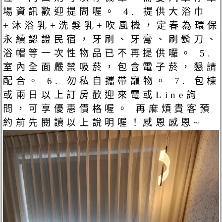
場資訊歡迎提問喔。 4. 提供大浴巾
+沐浴乳+洗髮乳+吹風機，定春為環保
永續認證民宿，牙刷、牙膏、刷鬍刀、
浴帽等一次性物品已不再提供囉。 5.
室內全面嚴禁吸菸，包含電子菸，懇請
配合。 6. 勿私自攜帶寵物。 7. 包棟
或兩日以上訂房歡迎來電或Line詢
問，可享優惠價格喔。 再麻煩貴客預
約前先閱讀以上說明喔！感恩感恩~