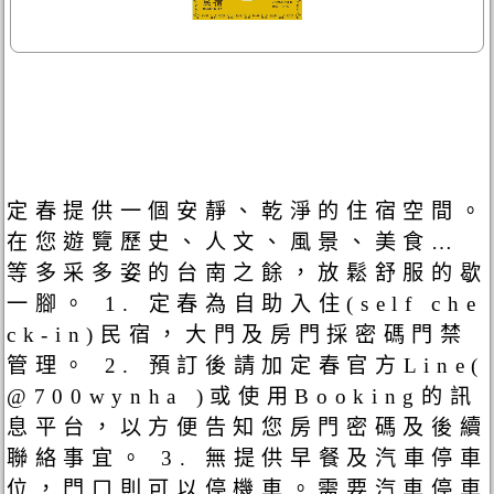
定春提供一個安靜、乾淨的住宿空間。
在您遊覽歷史、人文、風景、美食…
等多采多姿的台南之餘，放鬆舒服的歇
一腳。 1. 定春為自助入住(self che
ck-in)民宿，大門及房門採密碼門禁
管理。 2. 預訂後請加定春官方Line(
@700wynha )或使用Booking的訊
息平台，以方便告知您房門密碼及後續
聯絡事宜。 3. 無提供早餐及汽車停車
位，門口則可以停機車。需要汽車停車